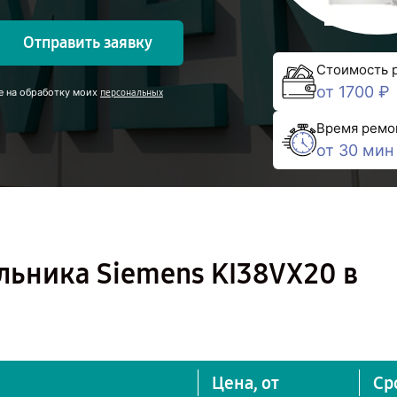
Отправить заявку
Стоимость 
от 1700 ₽
е на обработку моих
персональных
Время ремо
от 30 мин
льника Siemens KI38VX20 в
Цена, от
Ср