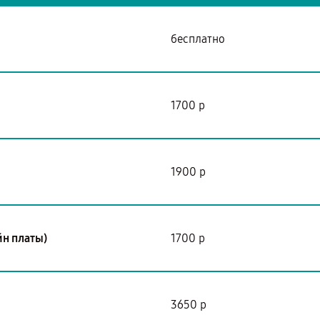
бесплатно
1700 р
1900 р
йн платы)
1700 р
3650 р