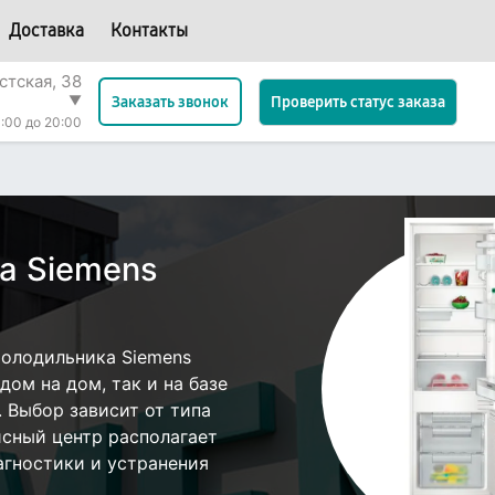
Доставка
Контакты
стская, 38
▼
Проверить статус заказа
Заказать звонок
:00 до 20:00
а Siemens
олодильника Siemens
ом на дом, так и на базе
. Выбор зависит от типа
исный центр располагает
гностики и устранения