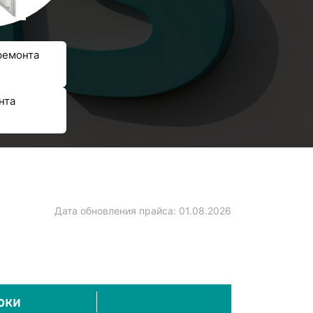
ремонта
нта
Дата обновления прайса:
01.08.2026
оки